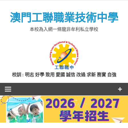
Skip
to
澳門工聯職業技術中學
content
本校為入網一條龍非牟利私立學校
校訓 : 明志 好學 致用 愛國 誠信 改過 求新 務實 自強