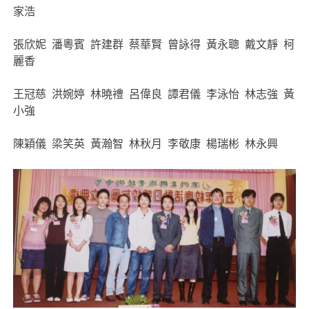
家浩
張欣妮 潘粵賓 許建群 蔡華賢 曾詠得 黃永聰 戴文靜 柯
麗香
王冠慈 洪婉婷 林曉禮 呂偉良 譚君儀 李泳怡 林志強 黃
小強
陳穎儀 梁笑英 黃瀚智 林秋月 李敬康 楊瑞彬 林永興