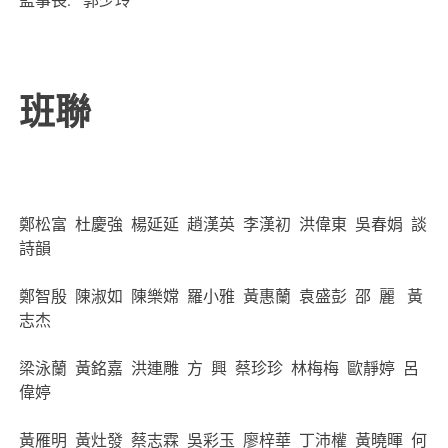
監事長: 郭少玲
班聯
鄭松富 杜慶強 楊延延 趙漢英 李漢初 洪偉東 吳春娟 談
詩韻
鄭智殷 陳淑如 陳樂嫦 羅小雅 黃惠蘭 袁盛彭 邵 麗 黃
志杰
梁泳蘭 黃銘嘉 洪連雕 方 興 蔡珍珍 林梅梅 歐靜婷 呂
偉婷
黃雁明 黃灶發 蔡志霖 吳彩玉 廖梓華 丁沛權 黃曉暉 何