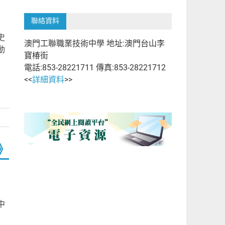
聯絡資料
史
澳門工聯職業技術中學 地址:澳門台山李
動
寶椿街
電話:853-28221711 傳真:853-28221712
<<
詳細資料
>>
》
中