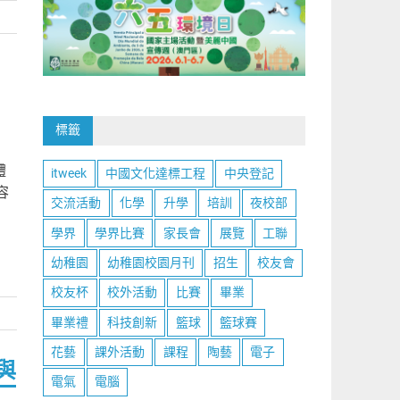
活
標籤
體
itweek
中國文化達標工程
中央登記
容
交流活動
化學
升學
培訓
夜校部
學界
學界比賽
家長會
展覽
工聯
幼稚園
幼稚園校園月刊
招生
校友會
校友杯
校外活動
比賽
畢業
畢業禮
科技創新
籃球
籃球賽
花藝
課外活動
課程
陶藝
電子
與
電氣
電腦