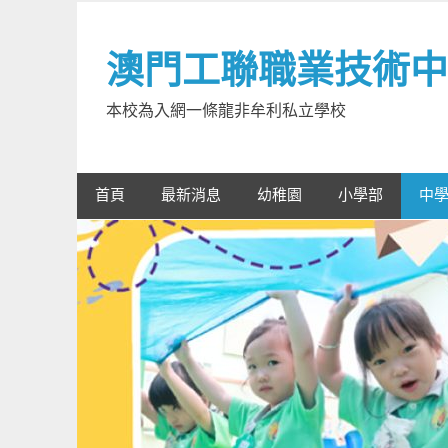
Skip
to
澳門工聯職業技術中
content
本校為入網一條龍非牟利私立學校
首頁
最新消息
幼稚園
小學部
中