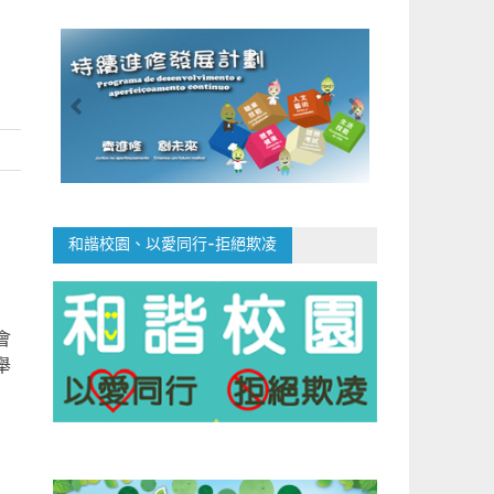
和諧校園、以愛同行-拒絕欺凌
會
舉