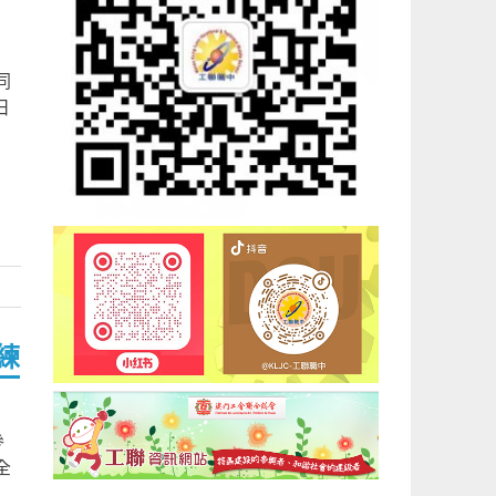
同
日
練
參
全