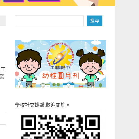
搜
搜尋
尋
育
「工
業
學校社交媒體,歡迎關註。