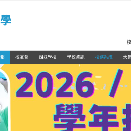
學
校
學部
校友會
姐妹學校
學校資訊
校務系統
天