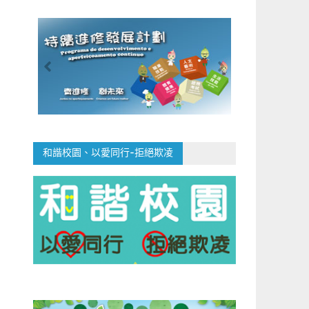
和諧校園、以愛同行-拒絕欺凌