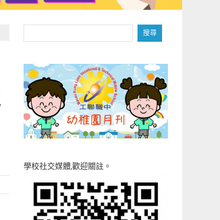
搜
搜尋
尋
校
，
學校社交媒體,歡迎關註。