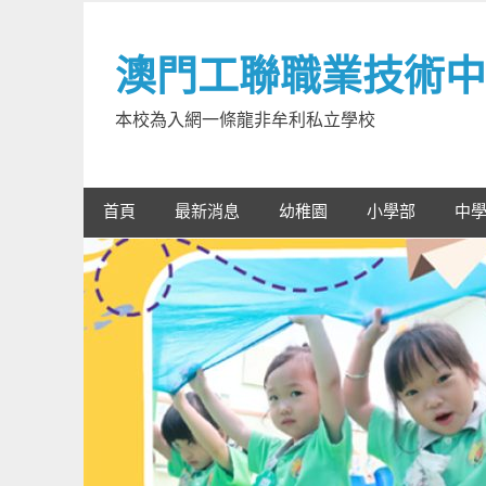
Skip
to
澳門工聯職業技術中
content
本校為入網一條龍非牟利私立學校
首頁
最新消息
幼稚園
小學部
中