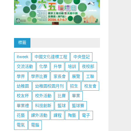
標籤
itweek
中國文化達標工程
中央登記
交流活動
化學
升學
培訓
夜校部
學界
學界比賽
家長會
展覽
工聯
幼稚園
幼稚園校園月刊
招生
校友會
校友杯
校外活動
比賽
畢業
畢業禮
科技創新
籃球
籃球賽
花藝
課外活動
課程
陶藝
電子
電氣
電腦