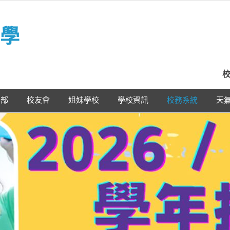
學
校
學部
校友會
姐妹學校
學校資訊
校務系統
天