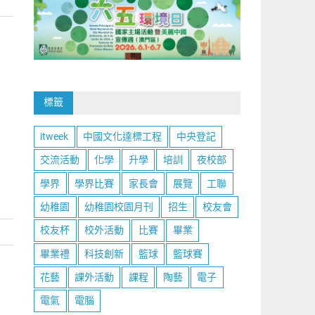
標籤
itweek
中國文化達標工程
中央登記
交流活動
化學
升學
培訓
夜校部
學界
學界比賽
家長會
展覽
工聯
幼稚園
幼稚園校園月刊
招生
校友會
校友杯
校外活動
比賽
畢業
畢業禮
科技創新
籃球
籃球賽
花藝
課外活動
課程
陶藝
電子
電氣
電腦