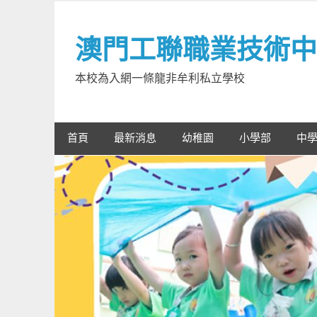
Skip
to
澳門工聯職業技術中
content
本校為入網一條龍非牟利私立學校
首頁
最新消息
幼稚園
小學部
中