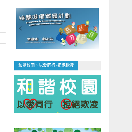
和諧校園、以愛同行-拒絕欺凌