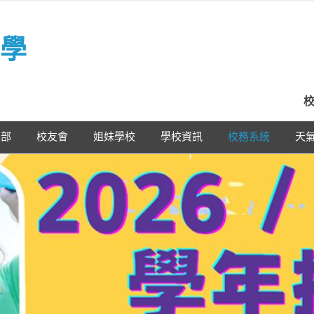
學
校
學部
校友會
姐妹學校
學校資訊
校務系統
天