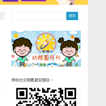
搜
搜尋
尋
學校社交媒體,歡迎關註。