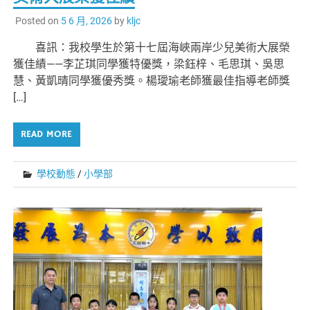
Posted on
5 6 月, 2026
by
kljc
喜訊：我校學生於第十七屆海峽兩岸少兒美術大展榮
獲佳績——李芷琪同學獲特優獎，梁鈺梓、毛思琪、吳思
慧、黃凱晴同學獲優秀獎。楊璦瑜老師獲最佳指導老師獎
[…]
READ MORE
學校動態
/
小學部