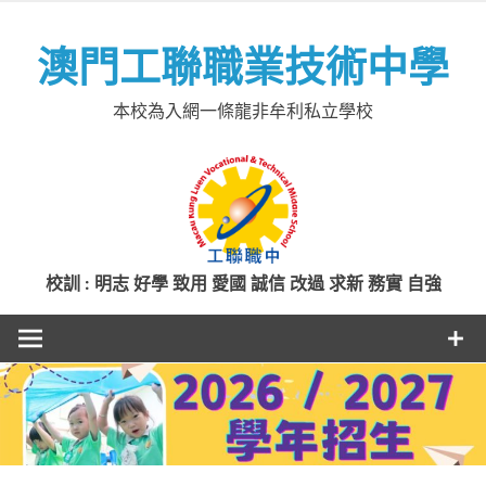
Skip
to
澳門工聯職業技術中學
content
本校為入網一條龍非牟利私立學校
校訓 : 明志 好學 致用 愛國 誠信 改過 求新 務實 自強