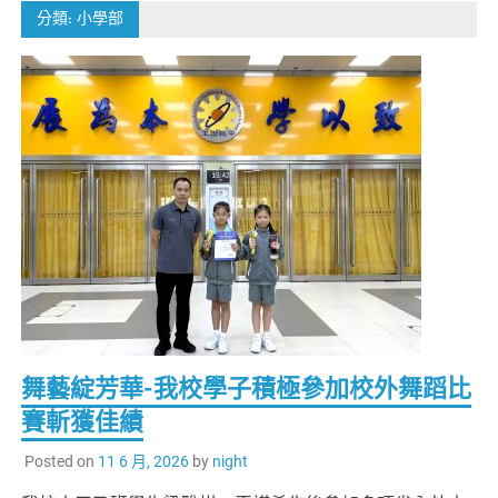
分類:
小學部
舞藝綻芳華-我校學子積極參加校外舞蹈比
賽斬獲佳績
Posted on
11 6 月, 2026
by
night