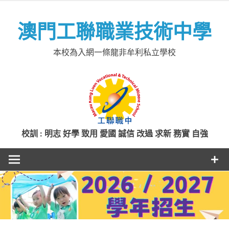
Skip
to
澳門工聯職業技術中學
content
本校為入網一條龍非牟利私立學校
校訓 : 明志 好學 致用 愛國 誠信 改過 求新 務實 自強