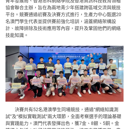
青年發展局、香港思科網絡學院及香港資訊科技教育領袖
協會聯合主辦，旨在為兩地青少年搭建跨區域交流與競技
平台。競賽通過初賽及決賽方式進行，生產力中心甄選20
名澳門學生代表並提供賽前強化培訓，涵蓋網絡架構設
計、故障排除及技術應用等內容，提升及鞏固他們的網絡
技能知識。
決賽共有52名港澳學生同場競技，通過“網絡知識測
試”及“模拟實戰測試”兩大環節，全面考察選手的理論基礎
與實踐能力。澳門代表發揮出色，獲7金、8銀、5銅。金