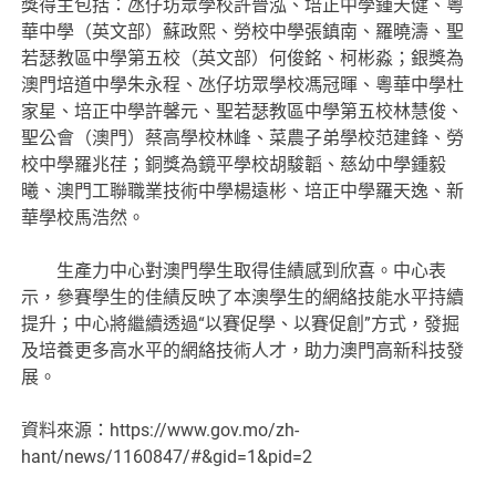
獎得主包括：氹仔坊眾學校許晉泓、培正中學鍾天健、粵
華中學（英文部）蘇政熙、勞校中學張鎮南、羅曉濤、聖
若瑟教區中學第五校（英文部）何俊銘、柯彬淼；銀獎為
澳門培道中學朱永程、氹仔坊眾學校馮冠暉、粵華中學杜
家星、培正中學許馨元、聖若瑟教區中學第五校林慧俊、
聖公會（澳門）蔡高學校林峰、菜農子弟學校范建鋒、勞
校中學羅兆荏；銅獎為鏡平學校胡駿韜、慈幼中學鍾毅
曦、澳門工聯職業技術中學楊遠彬、培正中學羅天逸、新
華學校馬浩然。
生產力中心對澳門學生取得佳績感到欣喜。中心表
示，參賽學生的佳績反映了本澳學生的網絡技能水平持續
提升；中心將繼續透過“以賽促學、以賽促創”方式，發掘
及培養更多高水平的網絡技術人才，助力澳門高新科技發
展。
資料來源：https://www.gov.mo/zh-
hant/news/1160847/#&gid=1&pid=2