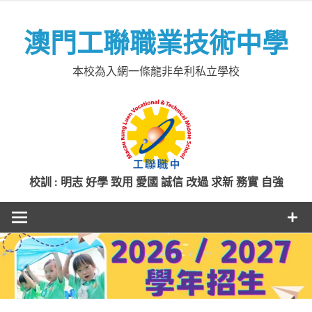
Skip
to
澳門工聯職業技術中學
content
本校為入網一條龍非牟利私立學校
校訓 : 明志 好學 致用 愛國 誠信 改過 求新 務實 自強