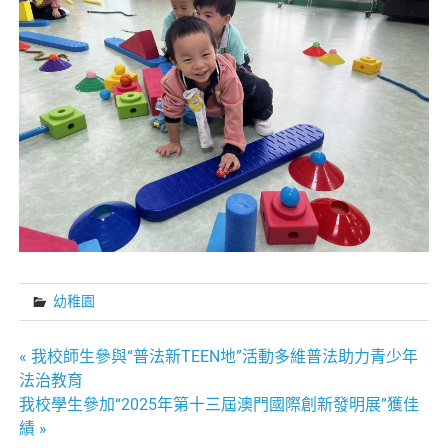
幼稚園
文
« 我校師生參與“普法新TEEN地”活動多維普法助力青少年
法治教育
章
我校學生參加“2025年第十三屆澳門國際創新發明展”獲佳
績 »
導