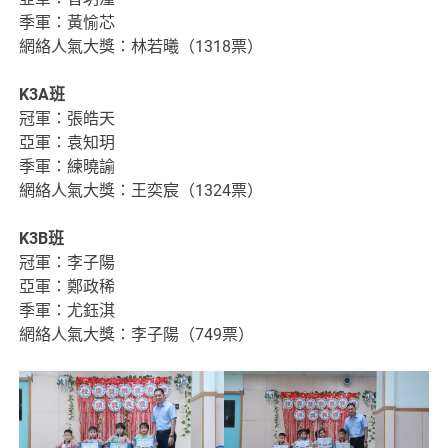
季軍：黃愉芯
網絡人氣大獎：林若曦（1318票）
K3A
班
冠軍：張皓天
亞軍：袁知玥
季軍：練曉諭
網絡人氣大獎：王奕宸（1324票）
K3B
班
冠軍：李子陽
亞軍：鄭政稀
季軍：尤鈺淇
網絡人氣大獎：李子陽（749票）