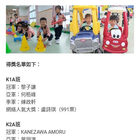
得獎名單如下：
K1A
班
冠軍：黎子謙
亞軍：何栢峰
季軍：練政軒
網絡人氣大獎：盧詩琪（991票）
K2A
班
冠軍：KANEZAWA AMORU
亞軍：曾玥潼