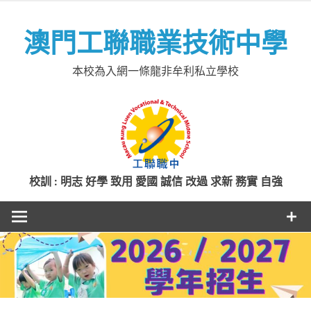
Skip
to
澳門工聯職業技術中學
content
本校為入網一條龍非牟利私立學校
校訓 : 明志 好學 致用 愛國 誠信 改過 求新 務實 自強