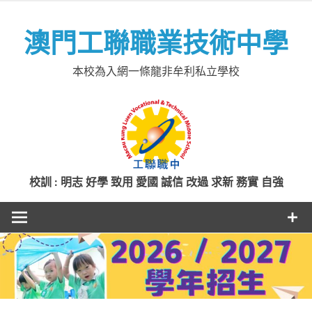
Skip
to
澳門工聯職業技術中學
content
本校為入網一條龍非牟利私立學校
校訓 : 明志 好學 致用 愛國 誠信 改過 求新 務實 自強