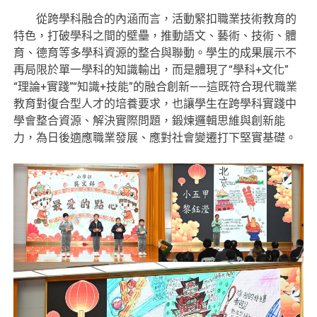
從跨學科融合的內涵而言，活動緊扣職業技術教育的
特色，打破學科之間的壁壘，推動語文、藝術、技術、體
育、德育等多學科資源的整合與聯動。學生的成果展示不
再局限於單一學科的知識輸出，而是體現了“學科+文化”
“理論+實踐”“知識+技能”的融合創新——這既符合現代職業
教育對復合型人才的培養要求，也讓學生在跨學科實踐中
學會整合資源、解決實際問題，鍛煉邏輯思維與創新能
力，為日後適應職業發展、應對社會變遷打下堅實基礎。