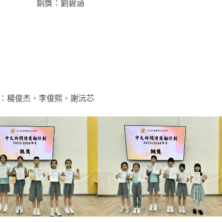
嘉悅 銅獎：劉碧涵
獎：楊俊杰、李俊熙、謝沅芯