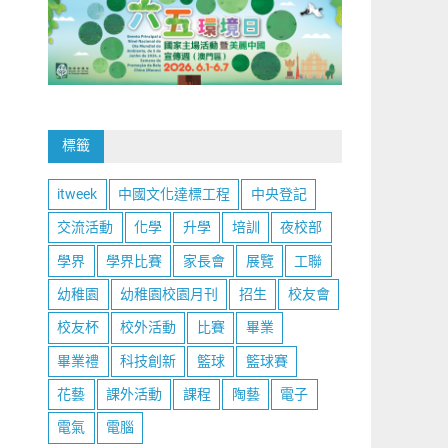
標籤
itweek
中國文化達標工程
中央登記
交流活動
化學
升學
培訓
夜校部
學界
學界比賽
家長會
展覽
工聯
幼稚園
幼稚園校園月刊
招生
校友會
校友杯
校外活動
比賽
畢業
畢業禮
科技創新
籃球
籃球賽
花藝
課外活動
課程
陶藝
電子
電氣
電腦