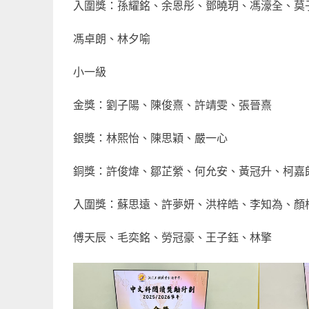
入圍獎：孫耀銘、余恩彤、鄧曉玥、馮濠全、莫
馮卓朗、林夕喻
小一級
金獎：劉子陽、陳俊熹、許靖雯、張晉熹
銀獎：林熙怡、陳思穎、嚴一心
銅獎：許俊煒、鄒芷縈、何允安、黃冠升、柯嘉
入圍獎：蘇思遠、許夢妍、洪梓皓、李知為、顏
傅天辰、毛奕銘、勞冠豪、王子鈺、林擎