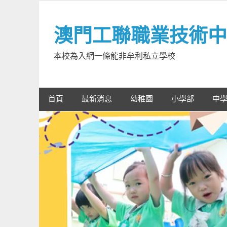
Skip
to
澳門工聯職業技術中
content
本校為入網一條龍非牟利私立學校
首頁
最新消息
幼稚園
小學部
中