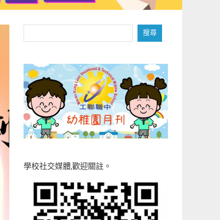
搜
搜尋
尋
學校社交媒體,歡迎關註。