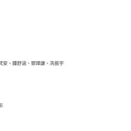
梵安、鍾舒涵、鄧燁謙、冼振宇
彤