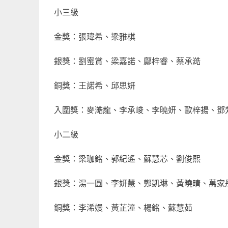
小三級
金獎：張瑋希、梁雅棋
銀獎：劉蜜賞、梁嘉諾、鄺梓睿、蔡承澔
銅獎：王諾希、邱思妍
入圍獎：麥澔龍、李承峻、李曉妍、歐梓揚、鄧
小二級
金獎：梁珈銘、郭紀遙、蘇慧芯、劉俊熙
銀獎：湯一圓、李妍慧、鄭凱琳、黃曉晴、萬家
銅獎：李浠嫚、黃芷潼、楊銘、蘇慧茹