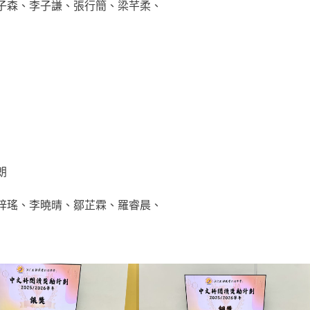
子森、李子謙、張行簡、梁芊柔、
朗
梓瑤、李曉晴、鄒芷霖、羅睿晨、