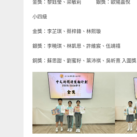
金獎：黎鈺瑩、梁敏莉 銀獎：歐陽
小四級
金獎：李芷琪、蔡梓鋒、林熙璇
銀獎：李曉琪、林凱恩、許維宸、伍靖禧
銅獎：蘇思甜、劉蜜籽、葉沛祺、吳昕熹 入圍