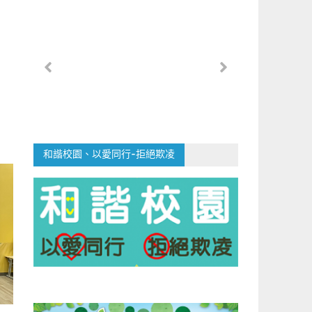
和諧校園、以愛同行-拒絕欺凌