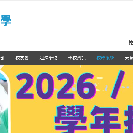
學
校
學部
校友會
姐妹學校
學校資訊
校務系統
天