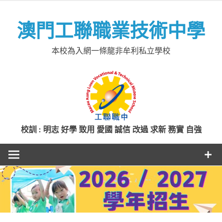
Skip
to
澳門工聯職業技術中學
content
本校為入網一條龍非牟利私立學校
校訓 : 明志 好學 致用 愛國 誠信 改過 求新 務實 自強