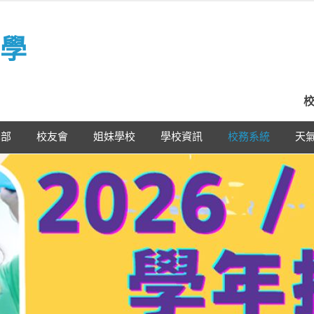
學
校
學部
校友會
姐妹學校
學校資訊
校務系統
天