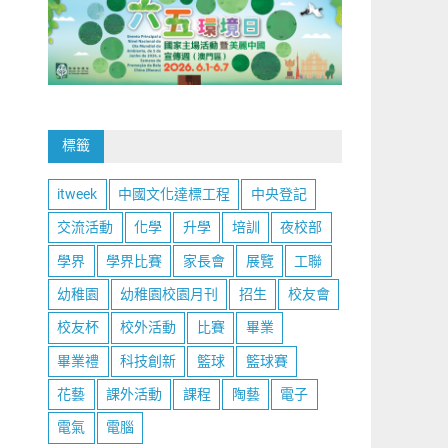
標籤
itweek
中國文化達標工程
中央登記
交流活動
化學
升學
培訓
夜校部
學界
學界比賽
家長會
展覽
工聯
幼稚園
幼稚園校園月刊
招生
校友會
校友杯
校外活動
比賽
畢業
畢業禮
科技創新
籃球
籃球賽
花藝
課外活動
課程
陶藝
電子
電氣
電腦