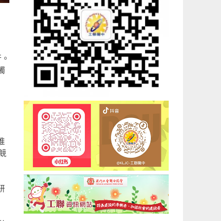
行。
觸
推
競
研