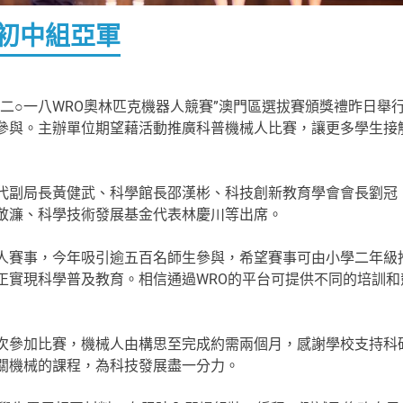
初中組亞軍
二○一八WRO奧林匹克機器人競賽”澳門區選拔賽頒獎禮昨日舉
參與。主辦單位期望藉活動推廣科普機械人比賽，讓更多學生接
代副局長黃健武、科學館長邵漢彬、科技創新教育學會會長劉冠
敬濂、科學技術發展基金代表林慶川等出席。
人賽事，今年吸引逾五百名師生參與，希望賽事可由小學二年級
正實現科學普及教育。相信通過WRO的平台可提供不同的培訓和
次參加比賽，機械人由構思至完成約需兩個月，感謝學校支持科
關機械的課程，為科技發展盡一分力。