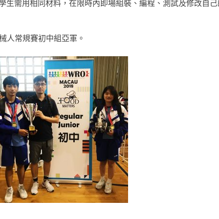
賽學生需用相同材料，在限時內即場組裝、編程、測試及修改自己
械人常規賽初中組亞軍。