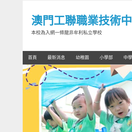
Skip
to
澳門工聯職業技術中
content
本校為入網一條龍非牟利私立學校
首頁
最新消息
幼稚園
小學部
中