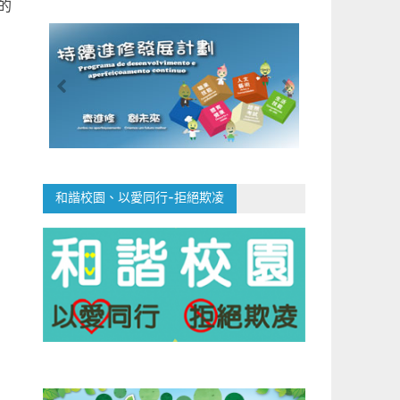
的
和諧校園、以愛同行-拒絕欺凌