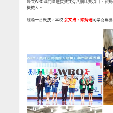
是次WRO澳門區選拔賽共有八個比賽項目，參
機械人。
經過一番競技，本校
余文浩、梁婉珊
同學喜獲機