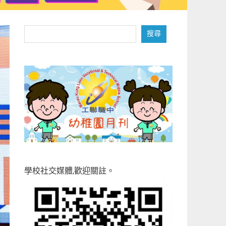
搜
搜尋
尋
學校社交媒體,歡迎關註。