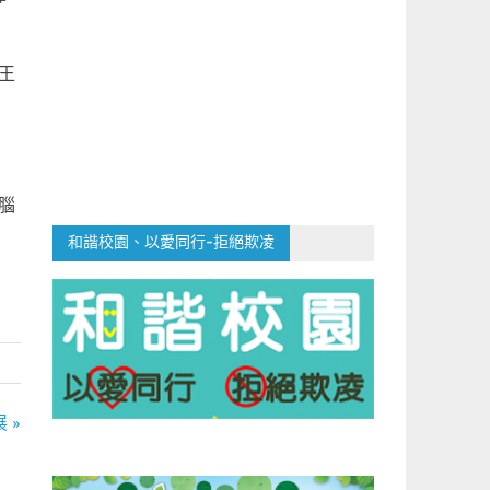
王
腦
和諧校園、以愛同行-拒絕欺凌
 »