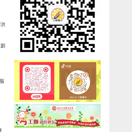
譯洪
氣劉
腦
譯