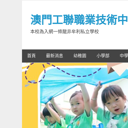
Skip
to
澳門工聯職業技術中
content
本校為入網一條龍非牟利私立學校
首頁
最新消息
幼稚園
小學部
中