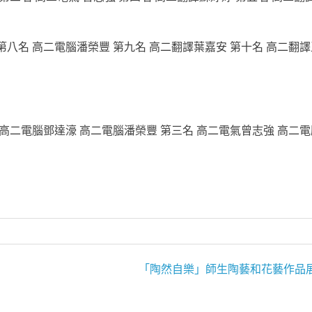
第八名 高二電腦潘榮豐 第九名 高二翻譯葉嘉安 第十名 高二翻譯
 高二電腦鄧達濠 高二電腦潘榮豐 第三名 高二電氣曾志強 高二電
「陶然自樂」師生陶藝和花藝作品展