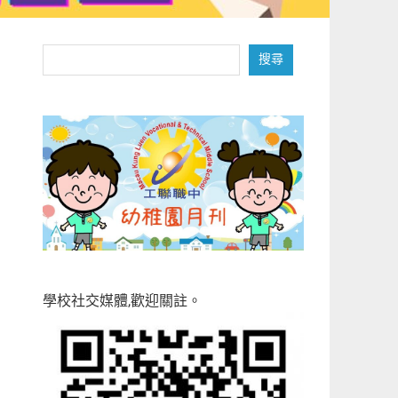
搜
搜尋
尋
學校社交媒體,歡迎關註。