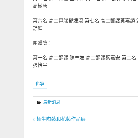
高樹唐
第六名 高二電腦鄧達濠 第七名 高二翻譯黃嘉韻 
舒庭
團體獎：
第一名 高二翻譯 陳卓逸 高二翻譯葉嘉安 第二名
張怡平
化學
最新消息
文
« 師生陶藝和花藝作品展
章