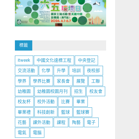
標籤
itweek
中國文化達標工程
中央登記
交流活動
化學
升學
培訓
夜校部
學界
學界比賽
家長會
展覽
工聯
幼稚園
幼稚園校園月刊
招生
校友會
校友杯
校外活動
比賽
畢業
畢業禮
科技創新
籃球
籃球賽
花藝
課外活動
課程
陶藝
電子
電氣
電腦