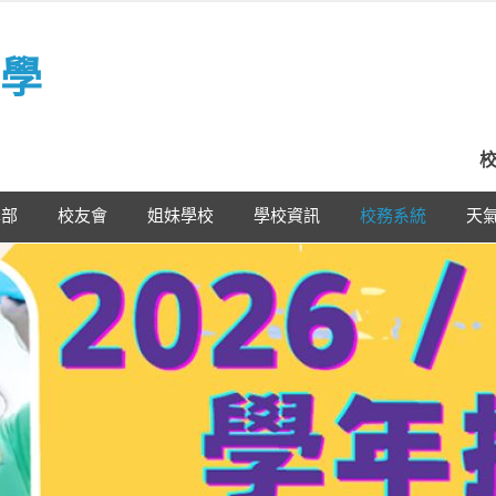
學
校
學部
校友會
姐妹學校
學校資訊
校務系統
天