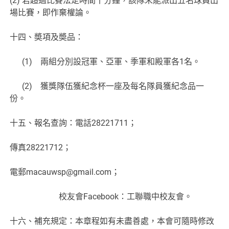
(2) 若超過比賽法定時間十分鐘，該隊未能派出五名球員出
場比賽，即作棄權論。
十四、奬項及奬品：
(1) 兩組分別設冠軍、亞軍、季軍和殿軍各1名。
(2) 獲獎隊伍獲紀念杯一座及每名隊員獲紀念品一
份。
十五、報名查詢：電話28221711；
傳真28221712；
電郵macauwsp@gmail.com；
校友會Facebook：工聯職中校友會。
十六、補充規定：本章程如有未盡善處，本會可隨時修改