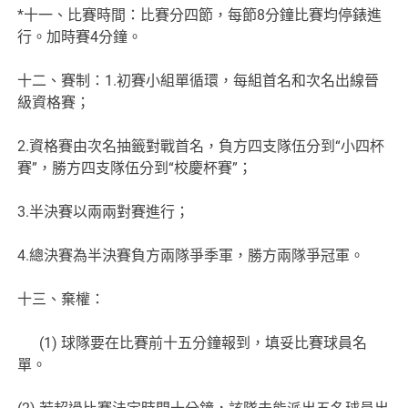
*十一、比賽時間：比賽分四節，每節8分鐘比賽均停錶進
行。加時賽4分鐘。
十二、賽制：1.初賽小組單循環，每組首名和次名出線晉
級資格賽；
2.資格賽由次名抽籤對戰首名，負方四支隊伍分到“小四杯
賽”，勝方四支隊伍分到“校慶杯賽”；
3.半決賽以兩兩對賽進行；
4.總決賽為半決賽負方兩隊爭季軍，勝方兩隊爭冠軍。
十三、棄權：
(1) 球隊要在比賽前十五分鐘報到，填妥比賽球員名
單。