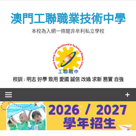
Skip
to
澳門工聯職業技術中學
content
本校為入網一條龍非牟利私立學校
校訓 : 明志 好學 致用 愛國 誠信 改過 求新 務實 自強