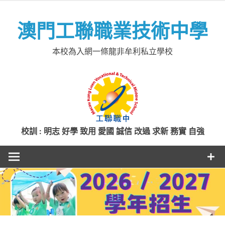
Skip
to
澳門工聯職業技術中學
content
本校為入網一條龍非牟利私立學校
校訓 : 明志 好學 致用 愛國 誠信 改過 求新 務實 自強