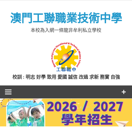
Skip
to
澳門工聯職業技術中學
content
本校為入網一條龍非牟利私立學校
校訓 : 明志 好學 致用 愛國 誠信 改過 求新 務實 自強