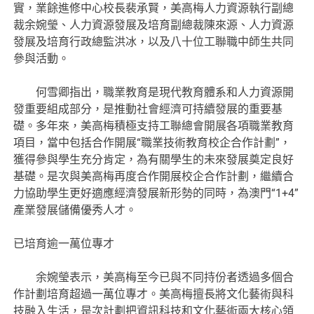
實，業餘進修中心校長裴承賢，美高梅人力資源執行副總
裁余婉瑩、人力資源發展及培育副總裁陳來源、人力資源
發展及培育行政總監洪冰，以及八十位工聯職中師生共同
參與活動。
何雪卿指出，職業教育是現代教育體系和人力資源開
發重要組成部分，是推動社會經濟可持續發展的重要基
礎。多年來，美高梅積極支持工聯總會開展各項職業教育
項目，當中包括合作開展“職業技術教育校企合作計劃”，
獲得參與學生充分肯定，為有關學生的未來發展奠定良好
基礎。是次與美高梅再度合作開展校企合作計劃，繼續合
力協助學生更好適應經濟發展新形勢的同時，為澳門“1+4”
產業發展儲備優秀人才。
已培育逾一萬位專才
余婉瑩表示，美高梅至今已與不同持份者透過多個合
作計劃培育超過一萬位專才。美高梅擅長將文化藝術與科
技融入生活，是次計劃把資訊科技和文化藝術兩大核心領