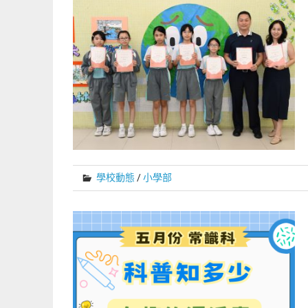
學校動態
/
小學部