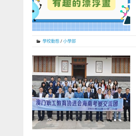
學校動態
/
小學部