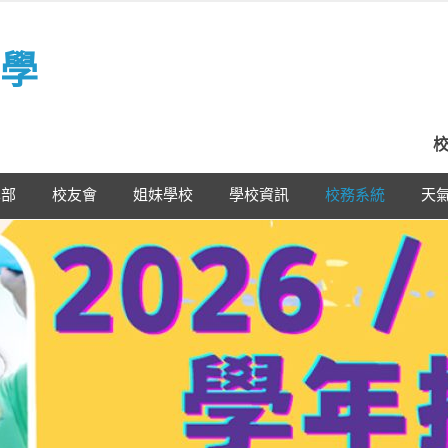
學
校
學部
校友會
姐妹學校
學校資訊
校務系統
天