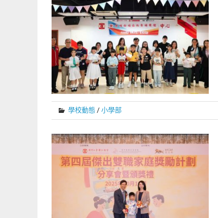
學校動態
/
小學部