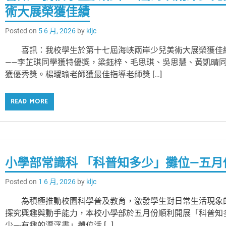
術大展榮獲佳績
Posted on
5 6 月, 2026
by
kljc
喜訊：我校學生於第十七屆海峽兩岸少兒美術大展榮獲佳
——李芷琪同學獲特優獎，梁鈺梓、毛思琪、吳思慧、黃凱晴
獲優秀獎。楊璦瑜老師獲最佳指導老師獎 […]
READ MORE
小學部常識科 「科普知多少」攤位—五月
Posted on
1 6 月, 2026
by
kljc
為積極推動校園科學普及教育，激發學生對日常生活現象
探究興趣與動手能力，本校小學部於五月份順利開展「科普知
少—-有趣的漂浮畫」攤位活 […]