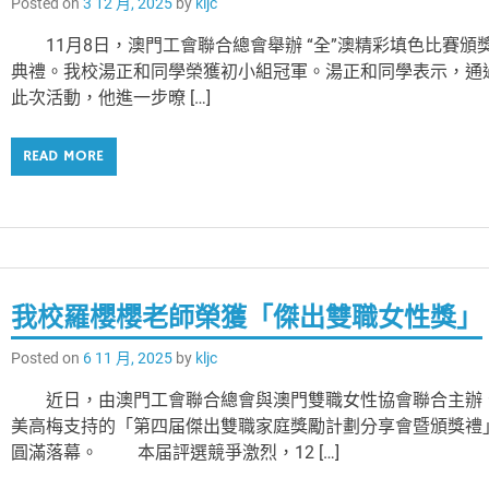
Posted on
3 12 月, 2025
by
kljc
11月8日，澳門工會聯合總會舉辦 “全”澳精彩填色比賽頒
典禮。我校湯正和同學榮獲初小組冠軍。湯正和同學表示，通
此次活動，他進一步暸 […]
READ MORE
我校羅櫻櫻老師榮獲「傑出雙職女性獎」
Posted on
6 11 月, 2025
by
kljc
近日，由澳門工會聯合總會與澳門雙職女性協會聯合主辦
美高梅支持的「第四届傑出雙職家庭獎勵計劃分享會暨頒獎禮
圓滿落幕。 本届評選競爭激烈，12 […]