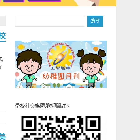
搜
搜尋
尋
校
馬
了
學校社交媒體,歡迎關註。
美