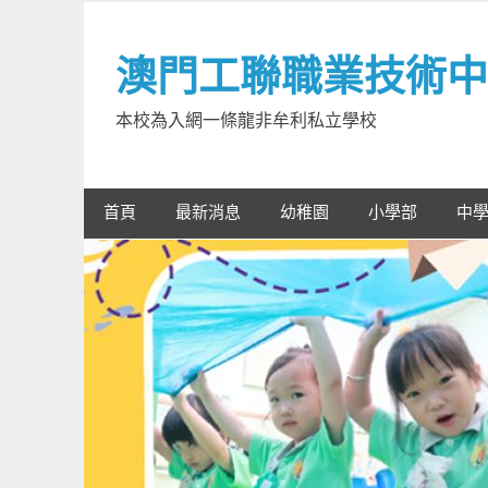
Skip
to
澳門工聯職業技術中
content
本校為入網一條龍非牟利私立學校
首頁
最新消息
幼稚園
小學部
中