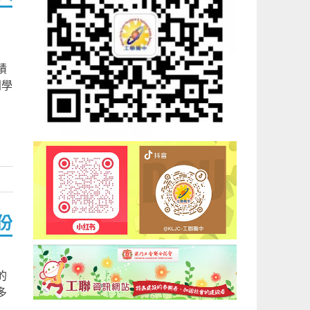
績
同學
份
的
多