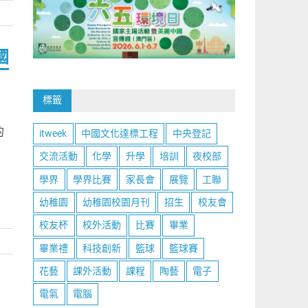
國
標籤
的
itweek
中國文化達標工程
中央登記
交流活動
化學
升學
培訓
夜校部
學界
學界比賽
家長會
展覽
工聯
幼稚園
幼稚園校園月刊
招生
校友會
校友杯
校外活動
比賽
畢業
畢業禮
科技創新
籃球
籃球賽
花藝
課外活動
課程
陶藝
電子
電氣
電腦