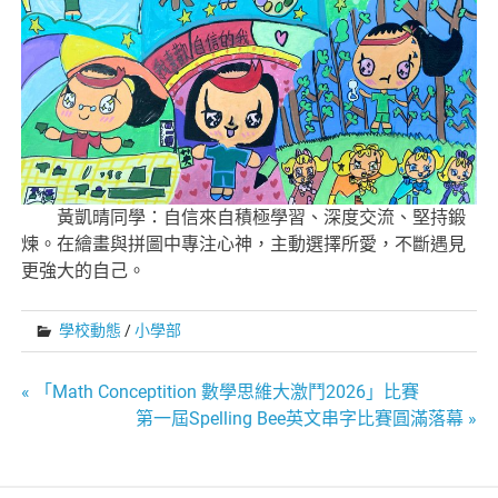
黃凱晴同學：自信來自積極學習、深度交流、堅持鍛
煉。在繪畫與拼圖中專注心神，主動選擇所愛，不斷遇見
更強大的自己。
學校動態
/
小學部
文
« 「Math Conceptition 數學思維大激鬥2026」比賽
第一屆Spelling Bee英文串字比賽圓滿落幕 »
章
導