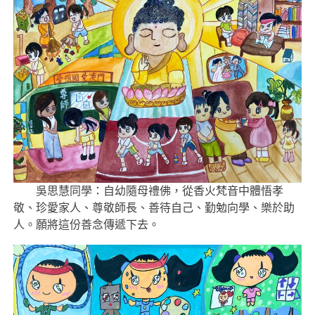
吳思慧同學：自幼隨母禮佛，從香火梵音中體悟孝
敬、珍愛家人、尊敬師長、善待自己、勤勉向學、樂於助
人。願將這份善念傳遞下去。