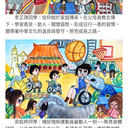
李芷琪同學：信仰始於家庭傳承。在父母身教言傳
下，學習善良、助人、關懷弱勢，形成日行一善的習慣。
願帶著中華文化的溫良與堅守，照亮成長之路。
梁鈺梓同學：捕捉殘疾運動員最動人一刻——無畏身體