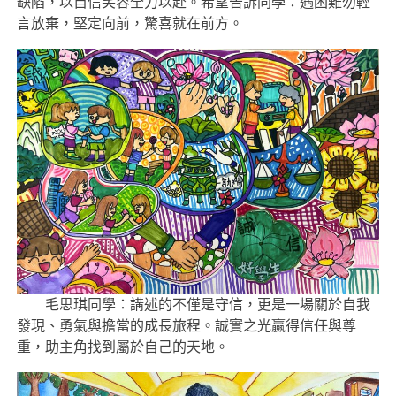
缺陷，以自信笑容全力以赴。希望告訴同學：遇困難勿輕
言放棄，堅定向前，驚喜就在前方。
毛思琪同學：講述的不僅是守信，更是一場關於自我
發現、勇氣與擔當的成長旅程。誠實之光贏得信任與尊
重，助主角找到屬於自己的天地。