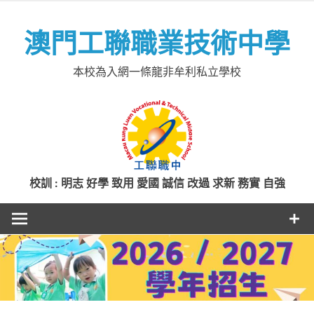
Skip
to
澳門工聯職業技術中學
content
本校為入網一條龍非牟利私立學校
校訓 : 明志 好學 致用 愛國 誠信 改過 求新 務實 自強