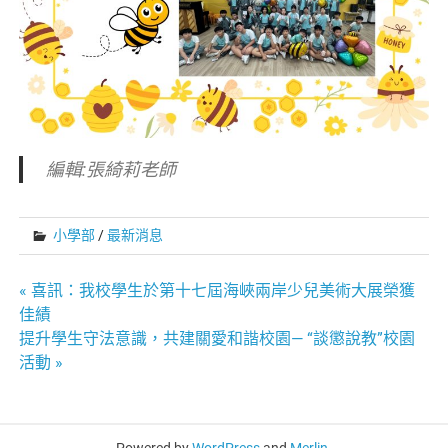
編輯:張綺莉老師
小學部
/
最新消息
文
« 喜訊：我校學生於第十七屆海峽兩岸少兒美術大展榮獲
佳績
章
提升學生守法意識，共建關愛和諧校園— “談懲說教”校園
活動 »
導
覽