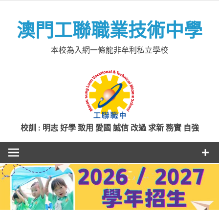
Skip
to
澳門工聯職業技術中學
content
本校為入網一條龍非牟利私立學校
校訓 : 明志 好學 致用 愛國 誠信 改過 求新 務實 自強