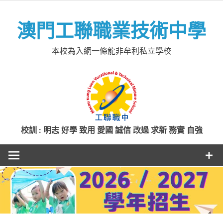
Skip
to
澳門工聯職業技術中學
content
本校為入網一條龍非牟利私立學校
校訓 : 明志 好學 致用 愛國 誠信 改過 求新 務實 自強