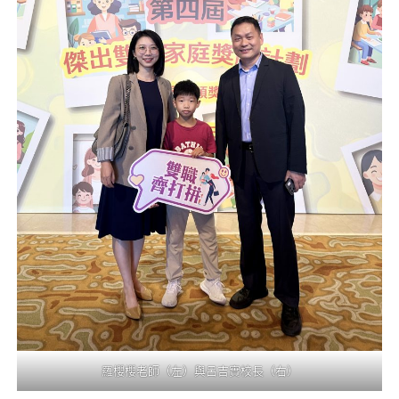
羅櫻櫻老師（左）與呂吉實校長（右）