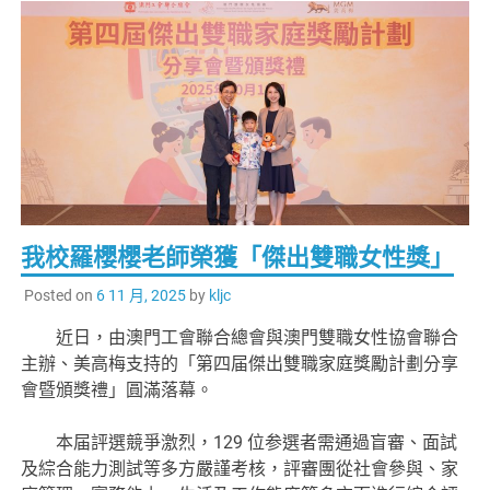
我校羅櫻櫻老師榮獲「傑出雙職女性獎」
Posted on
6 11 月, 2025
by
kljc
近日，由澳門工會聯合總會與澳門雙職女性協會聯合
主辦、美高梅支持的「第四届傑出雙職家庭獎勵計劃分享
會暨頒獎禮」圓滿落幕。
本届評選競爭激烈，129 位参選者需通過盲審、面試
及綜合能力測試等多方嚴謹考核，評審團從社會參與、家