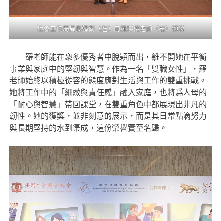
社會工作局局長韓衛（左）向羅櫻櫻老師（右）頒獎
羅老師能在衆多優秀者中脫穎而出，離不開她在平衡
事業與家庭中的堅韌與智慧。作為一名「雙職女性」，羅
老師始終以積極從容的態度應對生活與工作的雙重挑戰。
她將工作中的「細緻與責任感」融入家庭，也將爲人母的
「耐心與智慧」帶回課堂，在雙重角色中都展現出非凡的
韌性。她的獲獎，並非刻意的展示，而是其日常點滴努力
與長期堅持的水到渠成，這份榮譽實至名歸​。