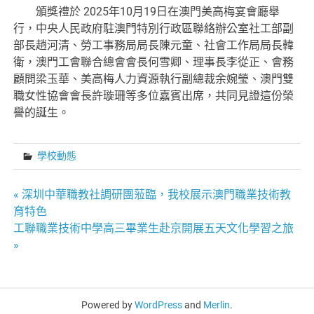
頒獎禮於 2025年10月19日在澳門美高梅宴會廳舉
行，中央人民政府駐澳門特別行政區聯絡辦公室社工部副
部長趙河清、勞工事務局局長陳元童、社會工作局局長韓
衛，澳門工會聯合總會會長何雪卿、理事長李從正、會務
顧問梁玉華、美高梅人力資源執行副總裁余婉瑩、澳門雙
職女性協會會長許璇珊等多位嘉賓出席，共同見證這份榮
譽的誕生。​
學校動態
文
« 深圳中華職教社調研團蒞臨，我校展示澳門職業技術教
育特色
章
工聯職業技術中學高三畢業生赴京開展五天文化學習之旅
»
導
覽
Powered by
WordPress
and
Merlin
.