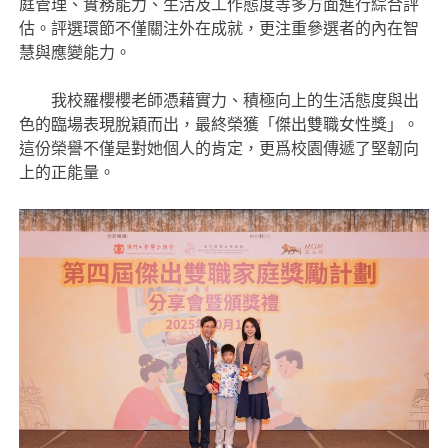
庭管理、實務能力、生活及工作態度等多方面進行綜合評
估。評選環節不僅關注外在成就，更注重參選者的內在智
慧與應變能力。
我校羅櫻櫻老師憑藉實力、積極向上的生活態度與出
色的臨場表現脫穎而出，最終榮獲「傑出雙職女性獎」。
這份榮譽不僅是對她個人的肯定，更爲校園傳遞了堅韌向
上的正能量。​