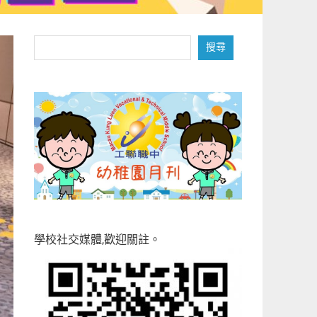
搜
搜尋
尋
學校社交媒體,歡迎關註。