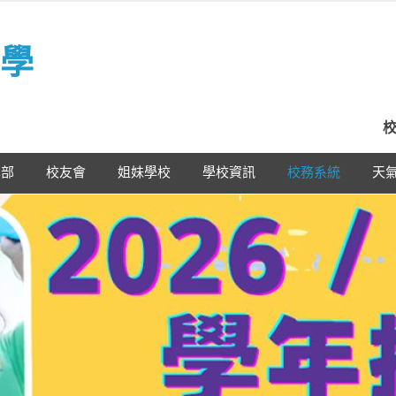
學
校
學部
校友會
姐妹學校
學校資訊
校務系統
天