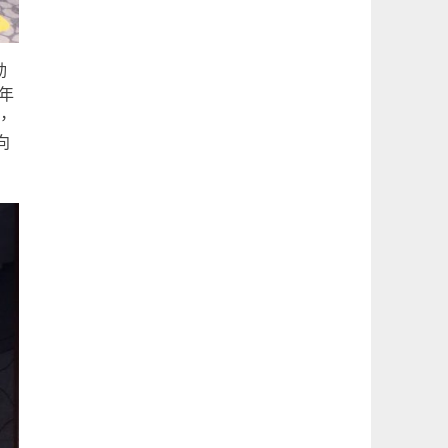
動
年
，
向