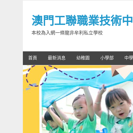
Skip
to
澳門工聯職業技術中
content
本校為入網一條龍非牟利私立學校
首頁
最新消息
幼稚園
小學部
中