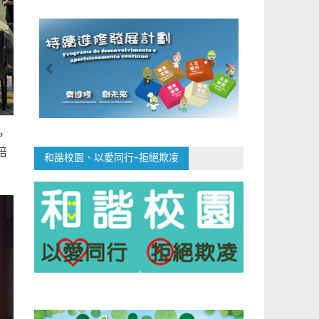
，
培
和諧校園、以愛同行-拒絕欺凌