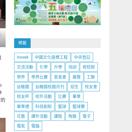
作
標籤
itweek
中國文化達標工程
中央登記
推
交流活動
化學
升學
培訓
夜校部
學界
學界比賽
家長會
展覽
工聯
中
幼稚園
幼稚園校園月刊
招生
校友會
學
校友杯
校外活動
比賽
畢業
才的
畢業禮
科技創新
籃球
籃球賽
花藝
課外活動
課程
陶藝
電子
電氣
電腦