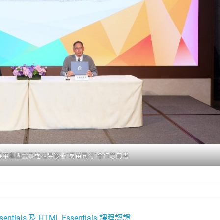
樂集團董事程裕昇簽署“育苗同行”合作意向書
ials 及 HTML Essentials 課程認證