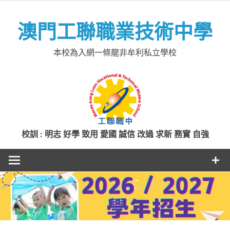
Skip
to
澳門工聯職業技術中學
content
本校為入網一條龍非牟利私立學校
校訓 : 明志 好學 致用 愛國 誠信 改過 求新 務實 自強