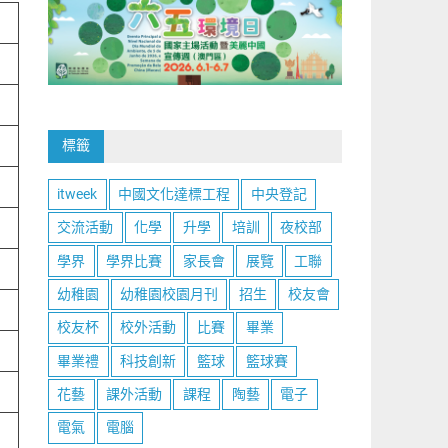
標籤
itweek
中國文化達標工程
中央登記
交流活動
化學
升學
培訓
夜校部
學界
學界比賽
家長會
展覽
工聯
幼稚園
幼稚園校園月刊
招生
校友會
校友杯
校外活動
比賽
畢業
畢業禮
科技創新
籃球
籃球賽
花藝
課外活動
課程
陶藝
電子
電氣
電腦