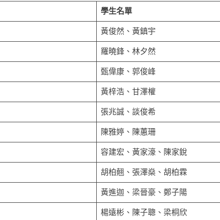
學生名單
黃俊然、黃鎮宇
羅曉鋒、林夕然
甄偉康、郭俊峰
黃梓浩、甘澤權
張兆誠、談俊希
陳雅婷、陳蕙珊
容建宏、黃家濠、陳家銳
胡柏翹、張澤燊、胡柏霖
黃進迦、梁晉豪、鄭子陽
楊遠彬、陳子聰、梁桐欣