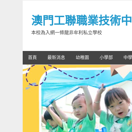
Skip
to
澳門工聯職業技術中
content
本校為入網一條龍非牟利私立學校
首頁
最新消息
幼稚園
小學部
中