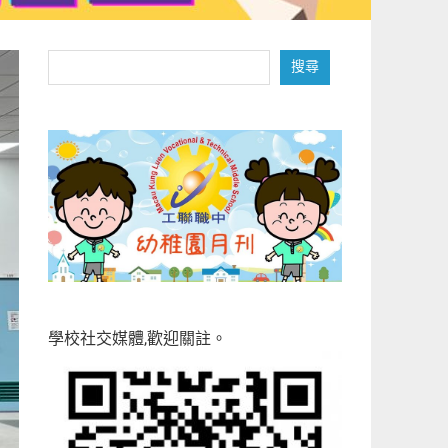
搜
搜尋
尋
學校社交媒體,歡迎關註。