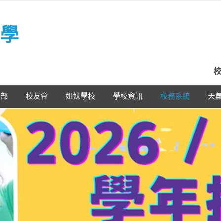
學
校
學部
校友會
姐妹學校
學校資訊
校務系統
天