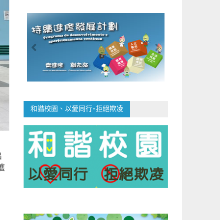
和諧校園、以愛同行-拒絕欺凌
出
獲