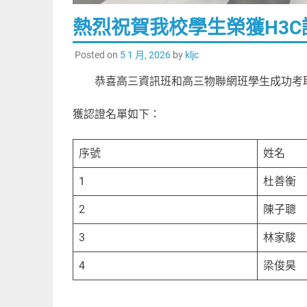
熱烈祝賀我校學生榮獲H3C認
Posted on
5 1 月, 2026
by
kljc
恭喜高三資訊班和高三物聯網班學生成功考取
獲認證名單如下：
序號
姓名
1
杜善衡
2
陳子聰
3
林家駿
4
梁俊昊