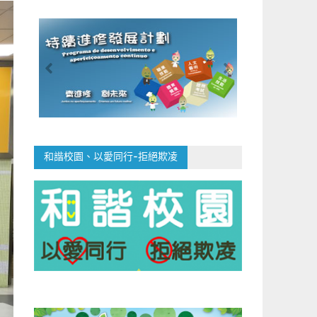
和諧校園、以愛同行-拒絕欺凌