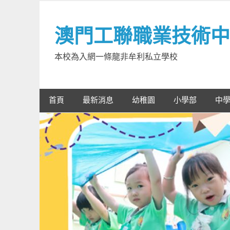
Skip
to
澳門工聯職業技術中
content
本校為入網一條龍非牟利私立學校
首頁
最新消息
幼稚園
小學部
中