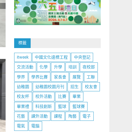
標籤
itweek
中國文化達標工程
中央登記
交流活動
化學
升學
培訓
夜校部
學界
學界比賽
家長會
展覽
工聯
幼稚園
幼稚園校園月刊
招生
校友會
校友杯
校外活動
比賽
畢業
畢業禮
科技創新
籃球
籃球賽
花藝
課外活動
課程
陶藝
電子
電氣
電腦