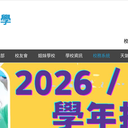
學
校
學部
校友會
姐妹學校
學校資訊
校務系統
天