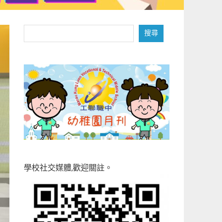
搜
搜尋
尋
學校社交媒體,歡迎關註。