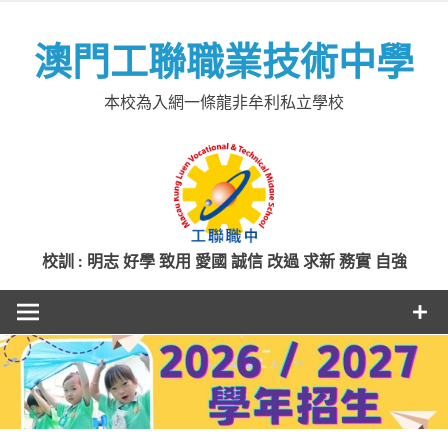
Skip
to
澳門工聯職業技術中學
content
本校為入網一條龍非牟利私立學校
校訓 : 明志 好學 致用 愛國 誠信 改過 求新 務實 自強