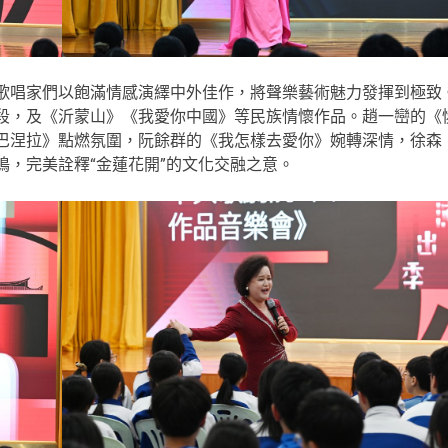
唱家們以飽滿情感演繹中外佳作，將聲樂藝術魅力發揮到極致
段，及《沂蒙山》《我愛你中國》等民族情懷作品。趙一巒的《
巴涅拉》點燃氛圍，阮餘群的《我怎樣去愛你》婉轉深情，徐森
，完美詮釋“金蓮花開”的文化交融之意。