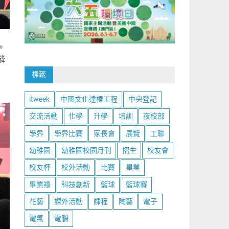
。
憐
標籤
itweek
中國文化達標工程
中央登記
交流活動
化學
升學
培訓
夜校部
學界
學界比賽
家長會
展覽
工聯
幼稚園
幼稚園校園月刊
招生
校友會
校友杯
校外活動
比賽
畢業
畢業禮
科技創新
籃球
籃球賽
花藝
課外活動
課程
陶藝
電子
電氣
電腦