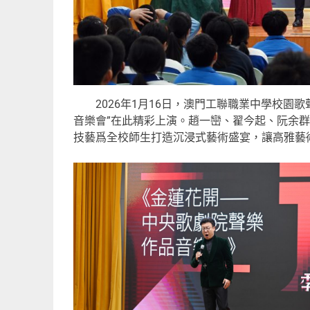
2026年1月16日，澳門工聯職業中學校園歌
音樂會”在此精彩上演。趙一巒、翟今起、阮余
技藝爲全校師生打造沉浸式藝術盛宴，讓高雅藝