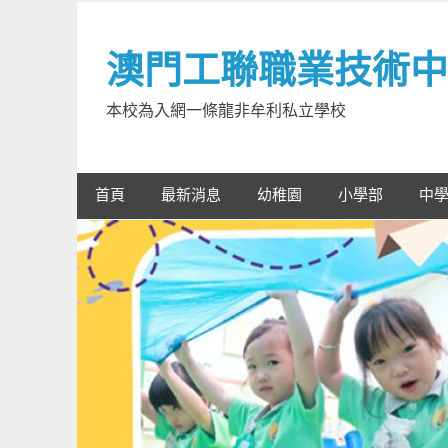
Skip
to
澳門工聯職業技術中
content
本校為入網一條龍非牟利私立學校
首頁
最新消息
幼稚園
小學部
中