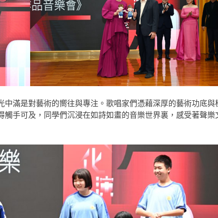
中滿是對藝術的嚮往與專注。歌唱家們憑藉深厚的藝術功底與
得觸手可及，同學們沉浸在如詩如畫的音樂世界裏，感受著聲樂