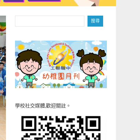
搜
搜尋
尋
學校社交媒體,歡迎關註。