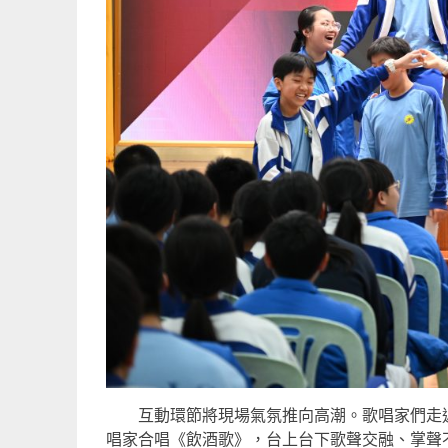
互動環節將現場氣氛推向高潮。歌唱家們走近
唱家合唱《飲酒歌》，台上台下歌聲交融、掌聲