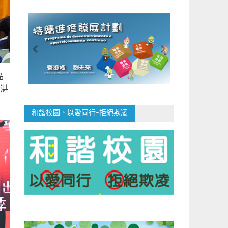
品
湛
和諧校園、以愛同行-拒絕欺凌