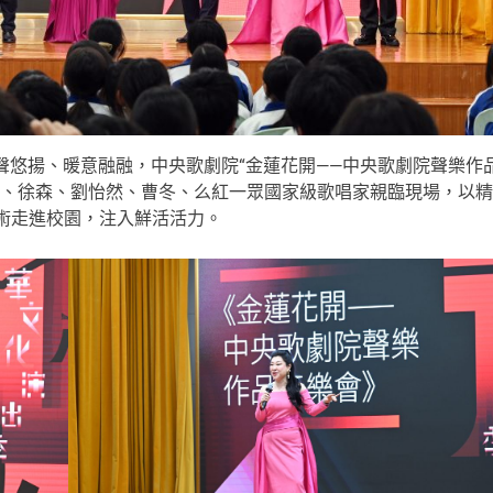
聲悠揚、暖意融融，中央歌劇院“金蓮花開——中央歌劇院聲樂作
群、徐森、劉怡然、曹冬、么紅一眾國家級歌唱家親臨現場，以精
術走進校園，注入鮮活活力。