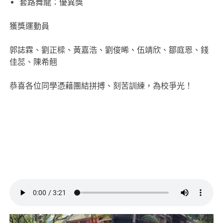
套路舞龍：優異獎
獲獎運動員
郭誌霖、劉正樑、黃嘉浩、劉俊晞、伍靖欣、鄒庭恩、錢
佳蕊、陳希翹
恭喜各位同學憑藉團結拼搏、刻苦訓練，為校爭光！