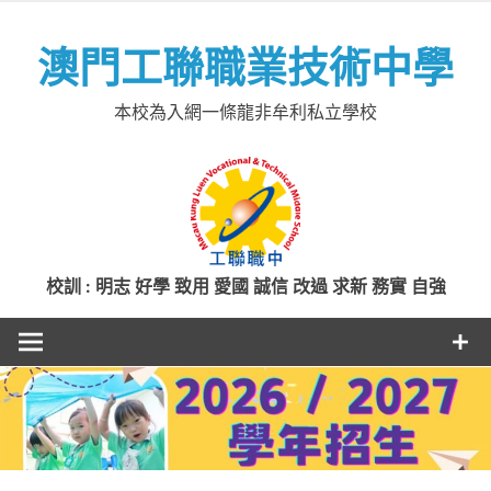
Skip
to
澳門工聯職業技術中學
content
本校為入網一條龍非牟利私立學校
校訓 : 明志 好學 致用 愛國 誠信 改過 求新 務實 自強