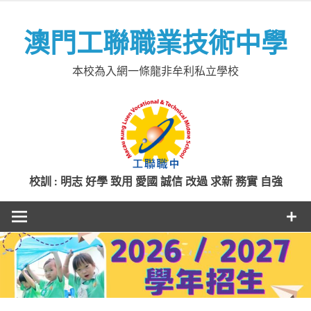
Skip
to
澳門工聯職業技術中學
content
本校為入網一條龍非牟利私立學校
校訓 : 明志 好學 致用 愛國 誠信 改過 求新 務實 自強