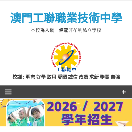
Skip
to
澳門工聯職業技術中學
content
本校為入網一條龍非牟利私立學校
校訓 : 明志 好學 致用 愛國 誠信 改過 求新 務實 自強