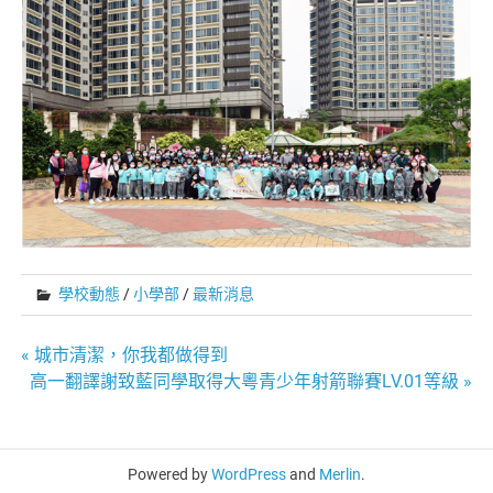
學校動態
/
小學部
/
最新消息
文
« 城市清潔，你我都做得到
高一翻譯謝致藍同學取得大粵青少年射箭聯賽LV.01等級 »
章
導
Powered by
WordPress
and
Merlin
.
覽