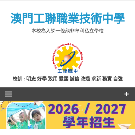
Skip
to
澳門工聯職業技術中學
content
本校為入網一條龍非牟利私立學校
校訓 : 明志 好學 致用 愛國 誠信 改過 求新 務實 自強