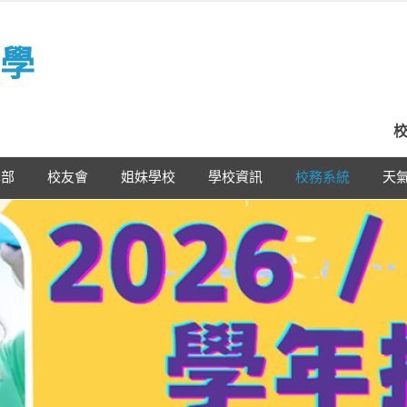
學
校
學部
校友會
姐妹學校
學校資訊
校務系統
天