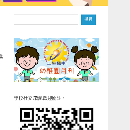
搜
搜尋
尋
進
學校社交媒體,歡迎關註。