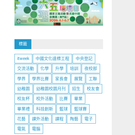
標籤
itweek
中國文化達標工程
中央登記
交流活動
化學
升學
培訓
夜校部
學界
學界比賽
家長會
展覽
工聯
幼稚園
幼稚園校園月刊
招生
校友會
校友杯
校外活動
比賽
畢業
畢業禮
科技創新
籃球
籃球賽
花藝
課外活動
課程
陶藝
電子
電氣
電腦