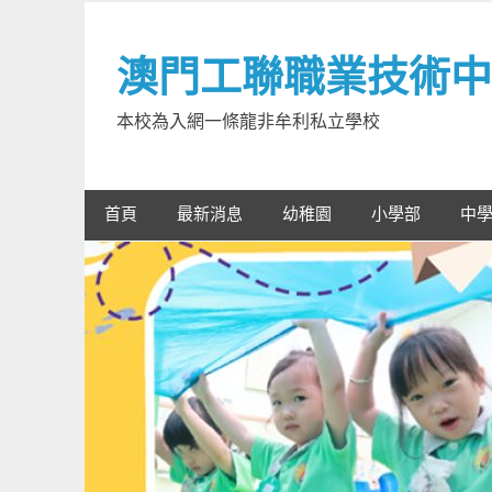
Skip
to
澳門工聯職業技術中
content
本校為入網一條龍非牟利私立學校
首頁
最新消息
幼稚園
小學部
中