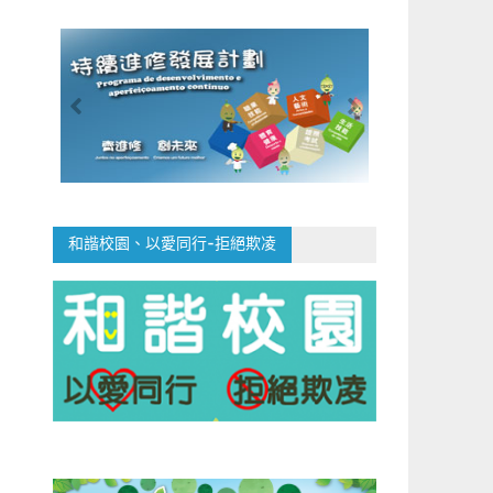
和諧校園、以愛同行-拒絕欺凌