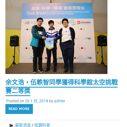
余文浩，伍軼智同學獲得科學館太空挑戰
賽二等獎
Posted on
26 1 月, 2018
by
admin
READ MORE
最新消息
/
校園科普