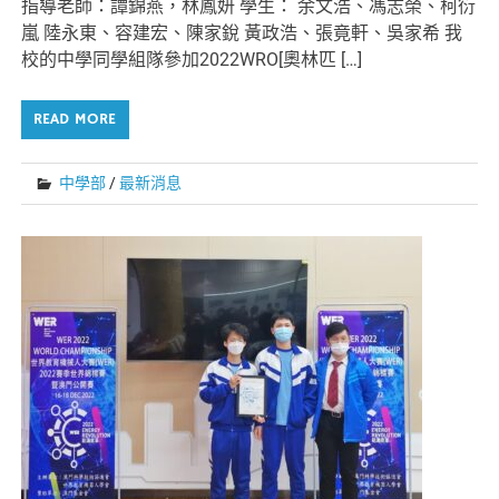
指導老師：譚錦燕，林鳳妍 學生： 余文浩、馮志榮、柯衍
嵐 陸永東、容建宏、陳家銳 黃政浩、張竟軒、吳家希 我
校的中學同學組隊參加2022WRO[奧林匹 […]
READ MORE
中學部
/
最新消息