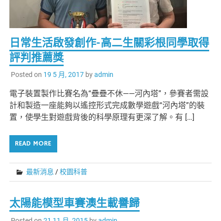
日常生活啟發創作-高二生關彩根同學取得
評判推薦獎
Posted on
19 5 月, 2017
by
admin
電子裝置製作比賽名為“疊疊不休——河內塔”，參賽者需設
計和製造一座能夠以遙控形式完成數學遊戲“河內塔”的裝
置，使學生對遊戲背後的科學原理有更深了解。有 […]
READ MORE
最新消息
/
校園科普
太陽能模型車賽澳生載譽歸
Posted on
21 11 月, 2015
by
admin