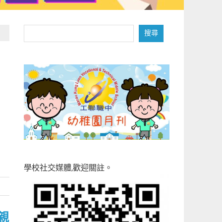
搜
搜尋
尋
學校社交媒體,歡迎關註。
親