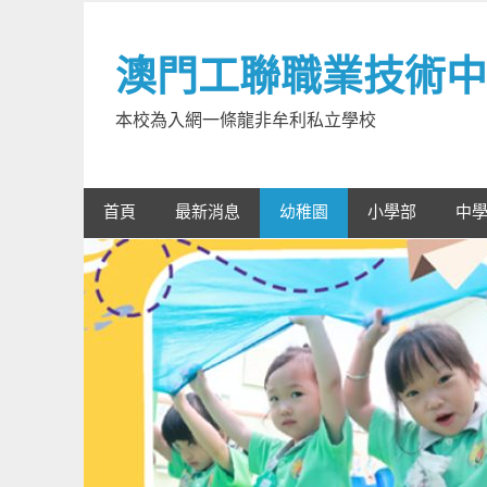
Skip
to
澳門工聯職業技術中
content
本校為入網一條龍非牟利私立學校
首頁
最新消息
幼稚園
小學部
中