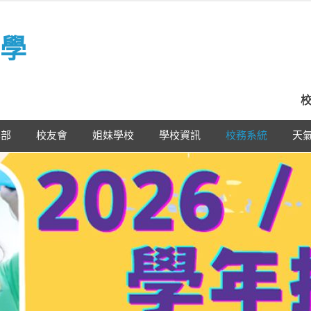
學
校
學部
校友會
姐妹學校
學校資訊
校務系統
天