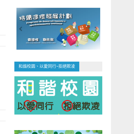
和諧校園、以愛同行-拒絕欺凌