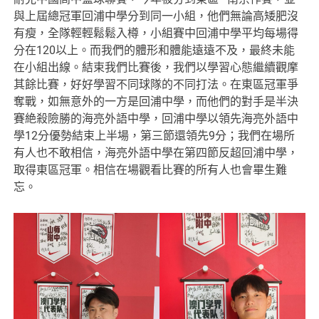
與上屆總冠軍回浦中學分到同一小組，他們無論高矮肥沒
有瘦，全隊輕輕鬆鬆入樽，小組賽中回浦中學平均每場得
分在120以上。而我們的體形和體能遠遠不及，最終未能
在小組出線。結束我們比賽後，我們以學習心態繼續觀摩
其餘比賽，好好學習不同球隊的不同打法。在東區冠軍爭
奪戰，如無意外的一方是回浦中學，而他們的對手是半決
賽絶殺險勝的海亮外語中學，回浦中學以領先海亮外語中
學12分優勢結束上半場，第三節還領先9分；我們在場所
有人也不敢相信，海亮外語中學在第四節反超回浦中學，
取得東區冠軍。相信在場觀看比賽的所有人也會畢生難
忘。