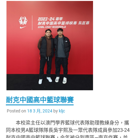
耐克中國高中籃球聯賽
Posted on
18 3 月, 2024
by
kljc
本校梁主任以澳門學界籃球代表隊助理教練身分，攜
同本校男A籃球隊隊長吳宇熙及一眾代表隊成員參加23-24
耐克中國高中籃球聯賽，今年被分到東區—南京作賽，並