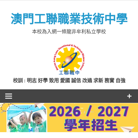
Skip
to
澳門工聯職業技術中學
content
本校為入網一條龍非牟利私立學校
校訓 : 明志 好學 致用 愛國 誠信 改過 求新 務實 自強