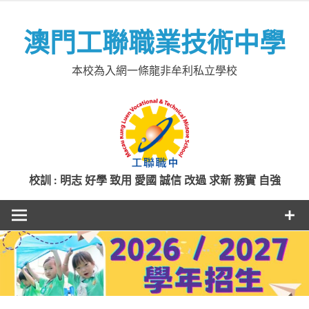
Skip
to
澳門工聯職業技術中學
content
本校為入網一條龍非牟利私立學校
校訓 : 明志 好學 致用 愛國 誠信 改過 求新 務實 自強