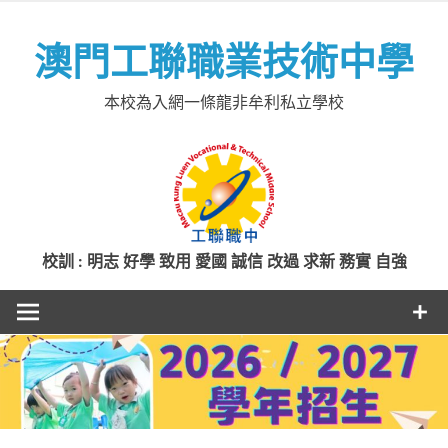
Skip
to
澳門工聯職業技術中學
content
本校為入網一條龍非牟利私立學校
校訓 : 明志 好學 致用 愛國 誠信 改過 求新 務實 自強