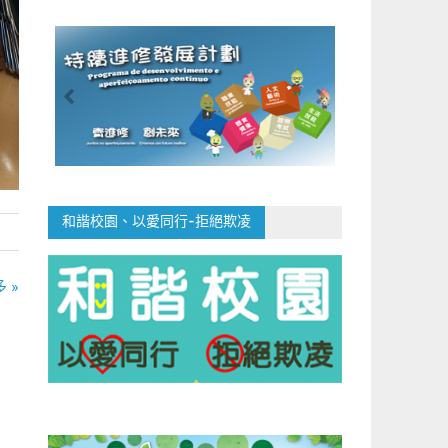
和諧校園、以愛同行-拒絕欺凌
 »