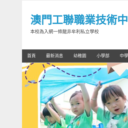
Skip
to
澳門工聯職業技術中
content
本校為入網一條龍非牟利私立學校
首頁
最新消息
幼稚園
小學部
中