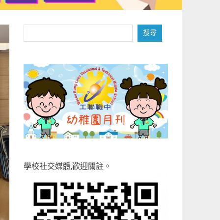
搜
搜尋
尋
學校社交媒體,歡迎關註。