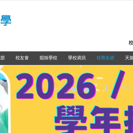
學
校
學部
校友會
姐妹學校
學校資訊
校務系統
天