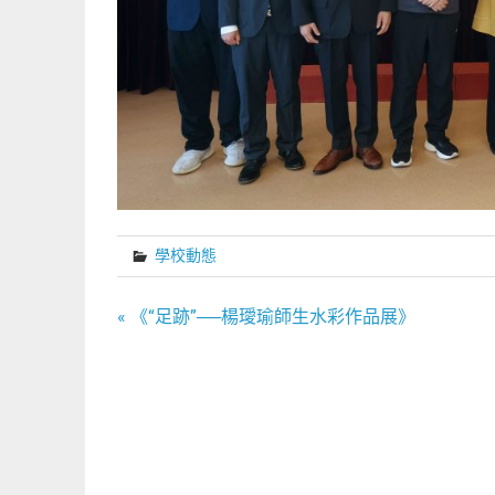
學校動態
文
« 《“足跡”──楊璦瑜師生水彩作品展》
章
導
覽