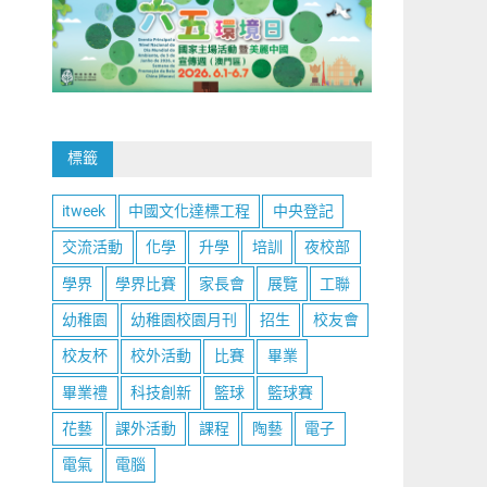
標籤
itweek
中國文化達標工程
中央登記
交流活動
化學
升學
培訓
夜校部
學界
學界比賽
家長會
展覽
工聯
幼稚園
幼稚園校園月刊
招生
校友會
校友杯
校外活動
比賽
畢業
畢業禮
科技創新
籃球
籃球賽
花藝
課外活動
課程
陶藝
電子
電氣
電腦