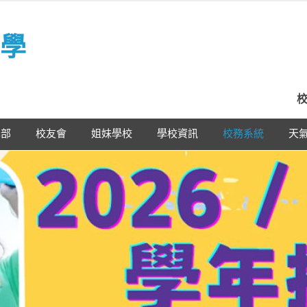
學
校
學部
校友會
姐妹學校
學校資訊
校務系統
天