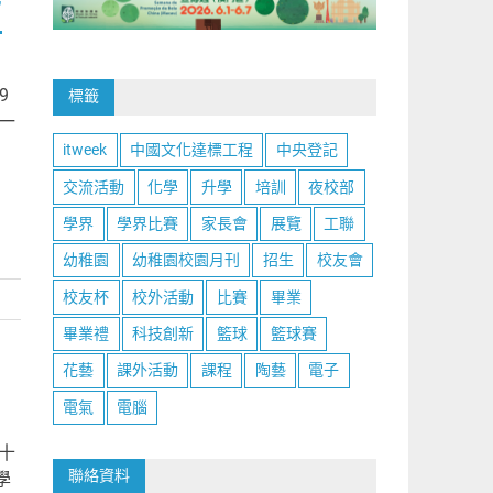
”
9
標籤
一
itweek
中國文化達標工程
中央登記
交流活動
化學
升學
培訓
夜校部
學界
學界比賽
家長會
展覽
工聯
幼稚園
幼稚園校園月刊
招生
校友會
校友杯
校外活動
比賽
畢業
畢業禮
科技創新
籃球
籃球賽
花藝
課外活動
課程
陶藝
電子
電氣
電腦
十
聯絡資料
學