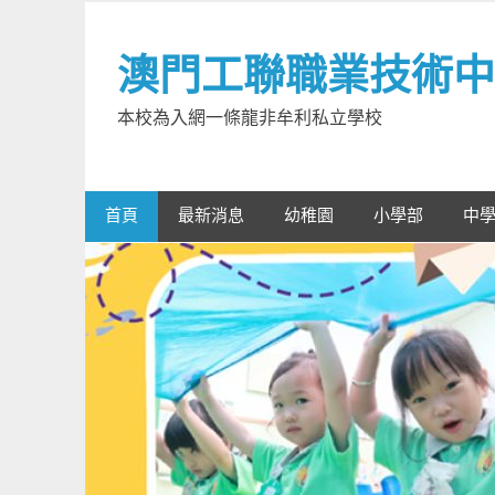
Skip
to
澳門工聯職業技術中
content
本校為入網一條龍非牟利私立學校
首頁
最新消息
幼稚園
小學部
中