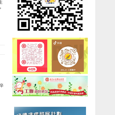
生
，
辛