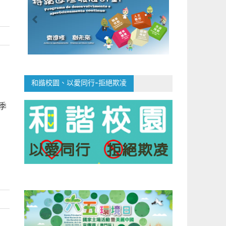
和諧校園、以愛同行-拒絕欺凌
季