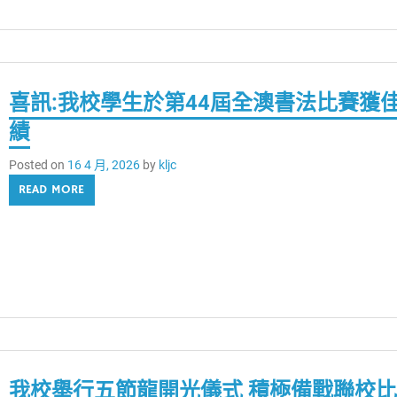
喜訊:我校學生於第44屆全澳書法比賽獲
績
Posted on
16 4 月, 2026
by
kljc
READ MORE
我校舉行五節龍開光儀式 積極備戰聯校