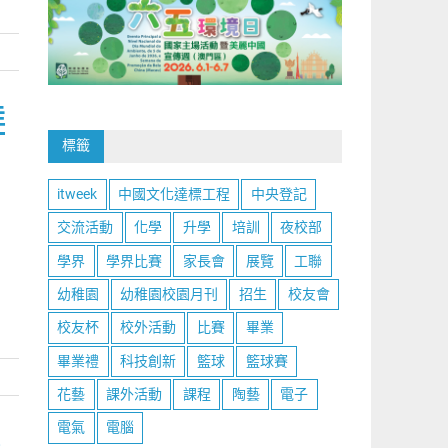
佳
標籤
itweek
中國文化達標工程
中央登記
交流活動
化學
升學
培訓
夜校部
學界
學界比賽
家長會
展覽
工聯
幼稚園
幼稚園校園月刊
招生
校友會
校友杯
校外活動
比賽
畢業
畢業禮
科技創新
籃球
籃球賽
花藝
課外活動
課程
陶藝
電子
電氣
電腦
比