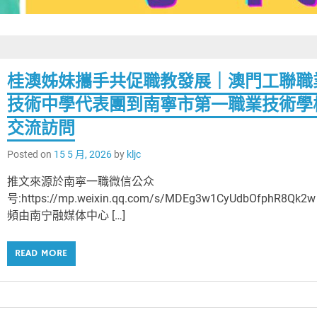
桂澳姊妹攜手共促職教發展｜澳門工聯職
技術中學代表團到南寧市第一職業技術學
交流訪問
Posted on
15 5 月, 2026
by
kljc
推文來源於南寜一職微信公众
号:https://mp.weixin.qq.com/s/MDEg3w1CyUdbOfphR8Qk2
頻由南宁融媒体中心 […]
READ MORE