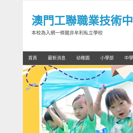
Skip
to
澳門工聯職業技術中
content
本校為入網一條龍非牟利私立學校
首頁
最新消息
幼稚園
小學部
中