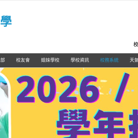
學
校
學部
校友會
姐妹學校
學校資訊
校務系統
天