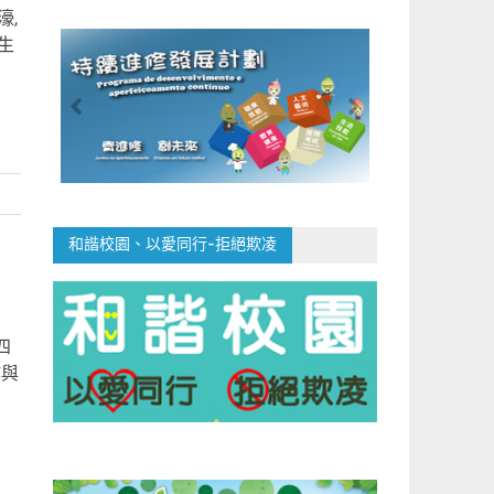
濠,
生
和諧校園、以愛同行-拒絕欺凌
四
作與