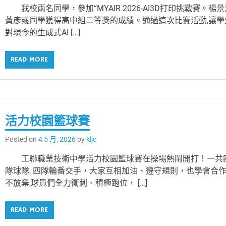
我校兩名同學，參加“MYAIR 2026-AI3D打印挑戰賽。楊景
黃彥彧同學獲得高中組二等獎的成績。通過這次比賽活動,讓學
對現今的生成式AI […]
READ MORE
活力校園籃球賽
Posted on
4 5 月, 2026
by
kljc
工聯職業技術中學活力校園籃球賽在操場熱鬧開打！一共
隊球隊, 四隊輪番交手，大家互相加油、遵守規則，也學會合
不放棄,球員們全力衝刺、積極跑位， […]
READ MORE