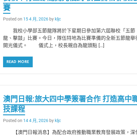
賽
Posted on
15 4 月, 2026
by
kljc
我校小學部五節龍隊將於下星期日參加第六屆聯校「五節
龍、擊鼓」比賽。今日，隊伍特地為比賽準備的全新五節龍舉
開光儀式。 儀式上，校長親自為龍頭點 […]
READ MORE
澳門日報:旅大四中學簽署合作 打造高中
技課程
Posted on
14 4 月, 2026
by
kljc
【澳門日報消息】為配合政府推動職業教育發展政策，深