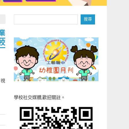
搜
搜尋
尋
業
校
w 視
學校社交媒體,歡迎關註。