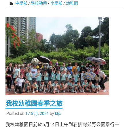
中學部
/
學校動態
/
小學部
/
幼稚園
我校幼稚園春季之旅
Posted on
17 5 月, 2021
by
kljc
我校幼稚園日前於5月14日上午到石排灣郊野公園舉行一