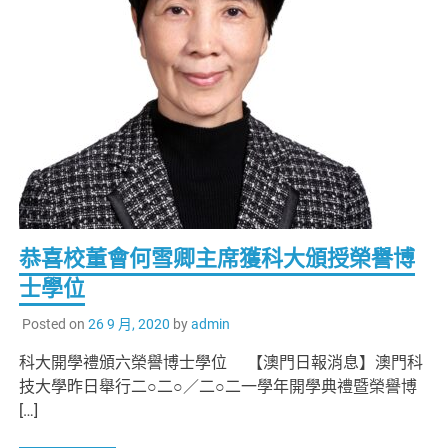
恭喜校董會何雪卿主席獲科大頒授榮譽博
士學位
Posted on
26 9 月, 2020
by
admin
科大開學禮頒六榮譽博士學位 【澳門日報消息】澳門科
技大學昨日舉行二○二○／二○二一學年開學典禮暨榮譽博
[…]