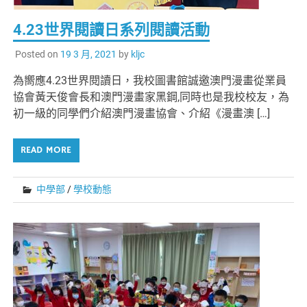
4.23世界閱讀日系列閱讀活動
Posted on
19 3 月, 2021
by
kljc
為嚮應4.23世界閱讀日，我校圖書館誠邀澳門漫畫從業員
協會黃天俊會長和澳門漫畫家黑鋼,同時也是我校校友，為
初一級的同學們介紹澳門漫畫協會、介紹《漫畫澳 […]
READ MORE
中學部
/
學校動態