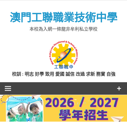
Skip
to
澳門工聯職業技術中學
content
本校為入網一條龍非牟利私立學校
校訓 : 明志 好學 致用 愛國 誠信 改過 求新 務實 自強